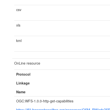
csv
xls
kml
OnLine resource
Protocol
Linkage
Name
OGC:WFS-1.0.0-http-get-capabilities
https://ifl2.francophonelibre.org/geoserver/OSM_RW/wfs