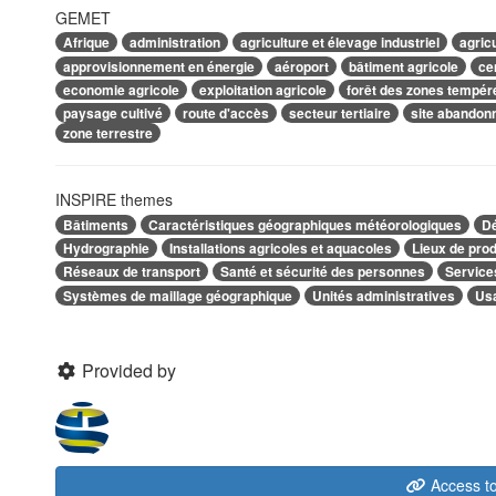
GEMET
Afrique
administration
agriculture et élevage industriel
agric
approvisionnement en énergie
aéroport
bâtiment agricole
ce
economie agricole
exploitation agricole
forêt des zones tempér
paysage cultivé
route d'accès
secteur tertiaire
site abandon
zone terrestre
INSPIRE themes
Bâtiments
Caractéristiques géographiques météorologiques
Dé
Hydrographie
Installations agricoles et aquacoles
Lieux de prod
Réseaux de transport
Santé et sécurité des personnes
Services
Systèmes de maillage géographique
Unités administratives
Usa
Provided by
Access to