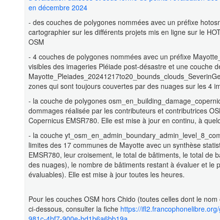
en décembre 2024
- des couches de polygones nommées avec un préfixe hotosm_[i
cartographier sur les différents projets mis en ligne sur le
OSM
- 4 couches de polygones nommées avec un préfixe Mayotte_
visibles des imageries Pléiade post-désastre et une couche
Mayotte_Pleiades_20241217to20_bounds_clouds_SeverinGeo qu
zones qui sont toujours couvertes par des nuages sur les 4 im
- la couche de polygones osm_en_building_damage_copernicus
dommages réalisée par les contributeurs et contributrices OS
Copernicus EMSR780. Elle est mise à jour en continu, à quel
- la couche yt_osm_en_admin_boundary_admin_level_8_comm
limites des 17 communes de Mayotte avec un synthèse stati
EMSR780, leur croisement, le total de bâtiments, le total de b
des nuages), le nombre de bâtiments restant à évaluer et le
évaluables). Elle est mise à jour toutes les heures.
Pour les couches OSM hors Chido (toutes celles dont le no
ci-dessous, consulter la fiche
https://ifl2.francophonelibre.o
981c-4bf7-900e-bd1b6a6bb19a