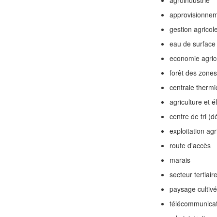
agroindustrie
approvisionnem
gestion agricol
eau de surface
economie agric
forêt des zone
centrale therm
agriculture et é
centre de tri (d
exploitation agr
route d'accès
marais
secteur tertiair
paysage cultivé
télécommunicat