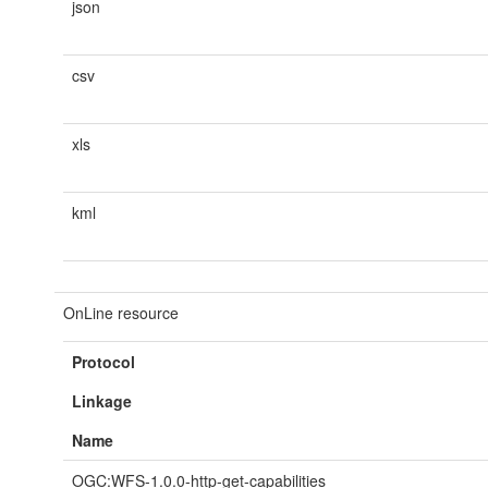
json
csv
xls
kml
OnLine resource
Protocol
Linkage
Name
OGC:WFS-1.0.0-http-get-capabilities