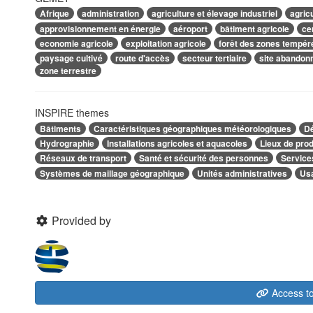
Afrique
administration
agriculture et élevage industriel
agric
approvisionnement en énergie
aéroport
bâtiment agricole
ce
economie agricole
exploitation agricole
forêt des zones tempér
paysage cultivé
route d'accès
secteur tertiaire
site abandon
zone terrestre
INSPIRE themes
Bâtiments
Caractéristiques géographiques météorologiques
Dé
Hydrographie
Installations agricoles et aquacoles
Lieux de prod
Réseaux de transport
Santé et sécurité des personnes
Services
Systèmes de maillage géographique
Unités administratives
Usa
Provided by
Access to