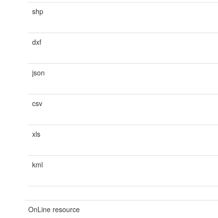
shp
dxf
json
csv
xls
kml
OnLine resource