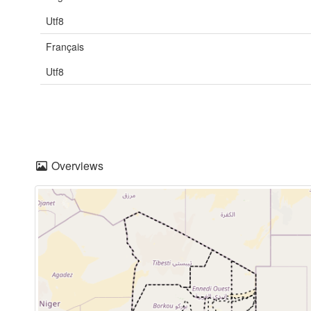
Utf8
Français
Utf8
Overviews