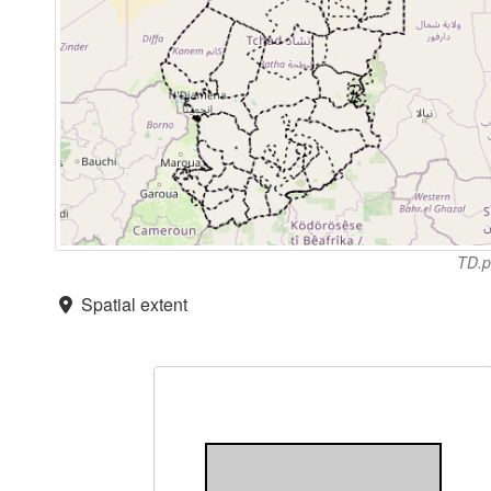
TD.
Spatial extent