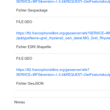
SERVICE=WFS&version=1.0.0&REQUEST=GetFeature&outpu
Fichier Geopackage
FILE:GEO
https://ifl2.francophonelibre.org/geoserver/wfs?SERVI
zip&typeName=gret_rhyviere2_osm_latest:MG_Gret_Rhyv
Fichier ESRI Shapefile
FILE:GEO
https://ifl2.francophonelibre.org/geoserver/wfs?
SERVICE=WFS&version=1.0.0&REQUEST=GetFeature&outpu
Fichier GeoJSON
Niveau