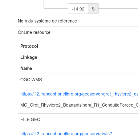
S
Nom du système de référence
OnLine resource
Protocol
Linkage
Name
OGC:WMS
https://ifl2.francophonelibre.org/geoserver/gret_rhyviere2_
MG_Gret_Rhyviere2_Beanantsindra_R1_ConduiteForcee
FILE:GEO
https://ifl2.francophonelibre.org/geoserver/wfs?