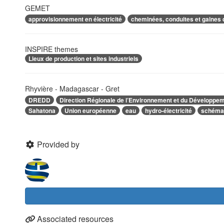
GEMET
approvisionnement en électricité
cheminées, conduites et gaines 
INSPIRE themes
Lieux de production et sites industriels
Rhyvière - Madagascar - Gret
DREDD
Direction Régionale de l’Environnement et du Développe
Sahatona
Union européenne
eau
hydro-électricité
schéma
Provided by
Associated resources