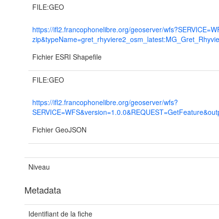
FILE:GEO
https://ifl2.francophonelibre.org/geoserver/wfs?SERVI
zip&typeName=gret_rhyviere2_osm_latest:MG_Gret_Rhy
Fichier ESRI Shapefile
FILE:GEO
https://ifl2.francophonelibre.org/geoserver/wfs?
SERVICE=WFS&version=1.0.0&REQUEST=GetFeature&outpu
Fichier GeoJSON
Niveau
Metadata
Identifiant de la fiche