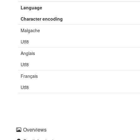
Language
Character encoding
Malgache
Utf8
Anglais
Utf8
Français
Utf8
Overviews