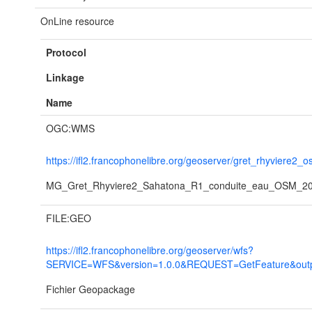
OnLine resource
Protocol
Linkage
Name
OGC:WMS
https://ifl2.francophonelibre.org/geoserver/gret_rhyviere2_
MG_Gret_Rhyviere2_Sahatona_R1_conduite_eau_OSM_2
FILE:GEO
https://ifl2.francophonelibre.org/geoserver/wfs?
SERVICE=WFS&version=1.0.0&REQUEST=GetFeature&outp
Fichier Geopackage