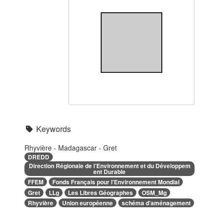
Keywords
Rhyvière - Madagascar - Gret
DREDD
Direction Régionale de l’Environnement et du Développem
ent Durable
FFEM
Fonds Français pour l'Environnement Mondial
Gret
LLg
Les Libres Géographes
OSM_Mg
Rhyvière
Union européenne
schéma d'aménagement