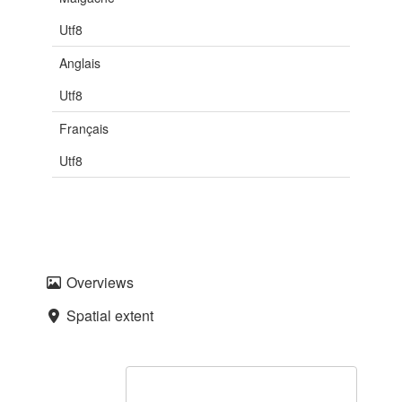
Utf8
Anglais
Utf8
Français
Utf8
Overviews
Spatial extent