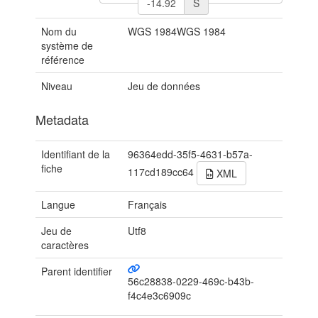
S
Nom du
WGS 1984WGS 1984
système de
référence
Niveau
Jeu de données
Metadata
Identifiant de la
96364edd-35f5-4631-b57a-
fiche
117cd189cc64
XML
Langue
Français
Jeu de
Utf8
caractères
Parent identifier
56c28838-0229-469c-b43b-
f4c4e3c6909c