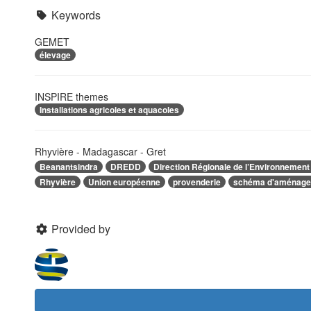
Keywords
GEMET
élevage
INSPIRE themes
Installations agricoles et aquacoles
Rhyvière - Madagascar - Gret
Beanantsindra
DREDD
Direction Régionale de l’Environnemen
Rhyvière
Union européenne
provenderie
schéma d'aménag
Provided by