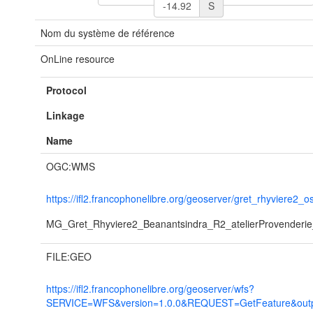
S
Nom du système de référence
OnLine resource
Protocol
Linkage
Name
OGC:WMS
https://ifl2.francophonelibre.org/geoserver/gret_rhyviere2_
MG_Gret_Rhyviere2_Beanantsindra_R2_atelierProvender
FILE:GEO
https://ifl2.francophonelibre.org/geoserver/wfs?
SERVICE=WFS&version=1.0.0&REQUEST=GetFeature&outpu