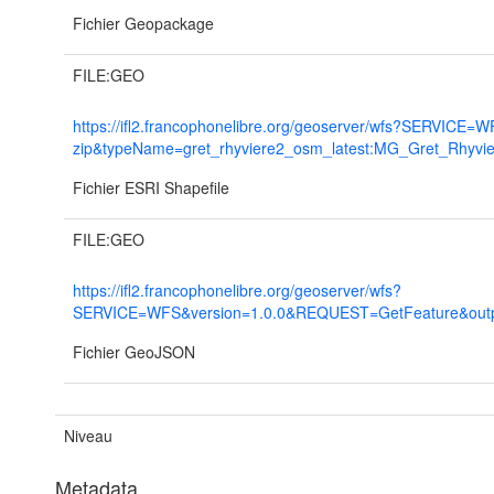
Fichier Geopackage
FILE:GEO
https://ifl2.francophonelibre.org/geoserver/wfs?SERVI
zip&typeName=gret_rhyviere2_osm_latest:MG_Gret_Rhyvi
Fichier ESRI Shapefile
FILE:GEO
https://ifl2.francophonelibre.org/geoserver/wfs?
SERVICE=WFS&version=1.0.0&REQUEST=GetFeature&output
Fichier GeoJSON
Niveau
Metadata