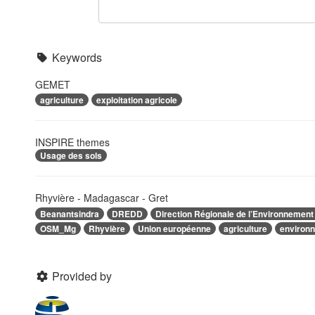
Keywords
GEMET
agriculture
exploitation agricole
INSPIRE themes
Usage des sols
Rhyvière - Madagascar - Gret
Beanantsindra
DREDD
Direction Régionale de l’Environnemen
OSM_Mg
Rhyvière
Union européenne
agriculture
environ
Provided by