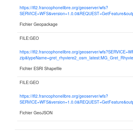
https://ifl2.francophonelibre.org/geoserver/wfs?
SERVICE=WFS&version=1.0.0&REQUEST=GetFeature&output
Fichier Geopackage
FILE:GEO
https://ifl2.francophonelibre.org/geoserver/wfs?SERVI
zip&typeName=gret_rhyviere2_osm_latest:MG_Gret_Rhyvie
Fichier ESRI Shapefile
FILE:GEO
https://ifl2.francophonelibre.org/geoserver/wfs?
SERVICE=WFS&version=1.0.0&REQUEST=GetFeature&output
Fichier GeoJSON