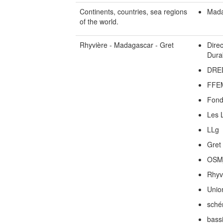
Continents, countries, sea regions
Mada
of the world.
Rhyvière - Madagascar - Gret
Dire
Dura
DRE
FFE
Fond
Les 
LLg
Gret
OSM
Rhyv
Unio
sché
bass