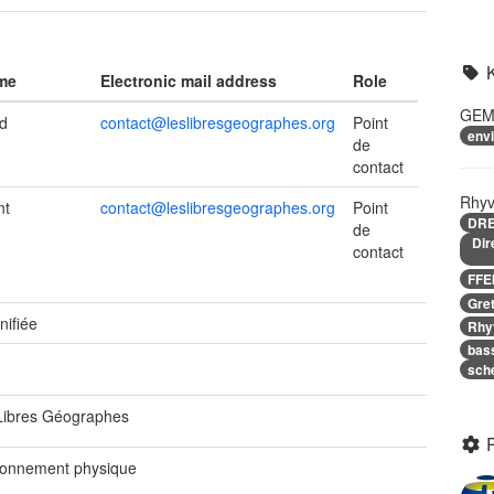
ame
Electronic mail address
Role
GEM
d
contact@leslibresgeographes.org
Point
env
de
contact
Rhyv
nt
contact@leslibresgeographes.org
Point
DR
de
Dir
contact
FF
Gre
nifiée
Rhy
bas
sch
Libres Géographes
ronnement physique