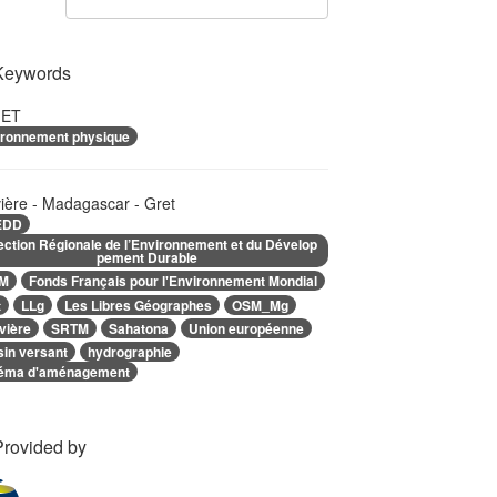
Keywords
ET
ironnement physique
ière - Madagascar - Gret
EDD
ection Régionale de l’Environnement et du Dévelop
pement Durable
EM
Fonds Français pour l'Environnement Mondial
t
LLg
Les Libres Géographes
OSM_Mg
vière
SRTM
Sahatona
Union européenne
sin versant
hydrographie
éma d'aménagement
Provided by