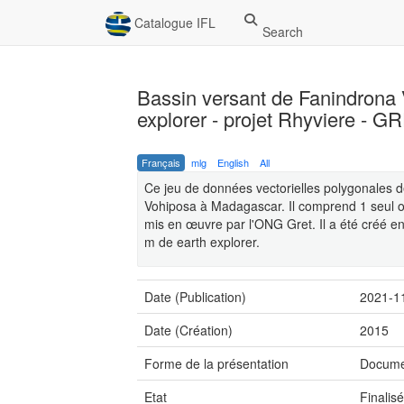
Catalogue IFL
Search
Bassin versant de Fanindrona
explorer - projet Rhyviere - G
Français
mlg
English
All
Ce jeu de données vectorielles polygonales d
Vohiposa à Madagascar. Il comprend 1 seul obj
mis en œuvre par l'ONG Gret. Il a été créé 
m de earth explorer.
Date (Publication)
2021-1
Date (Création)
2015
Forme de la présentation
Docume
Etat
Finalis