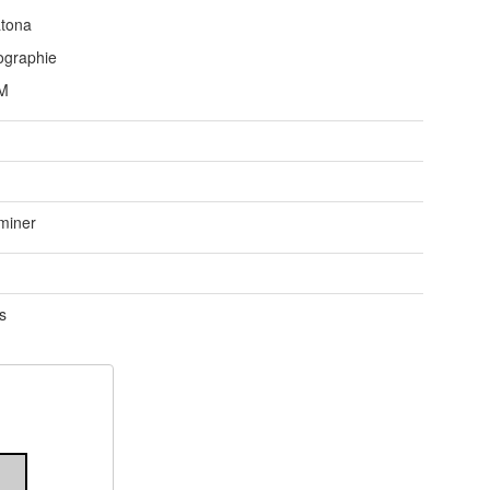
tona
ographie
M
e
e
miner
s