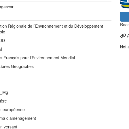
gascar
Read
ction Régionale de l’Environnement et du Développement
ble
DD
Not 
M
s Français pour l'Environnement Mondial
Libres Géographes
_Mg
ière
n européenne
ma d'aménagement
in versant