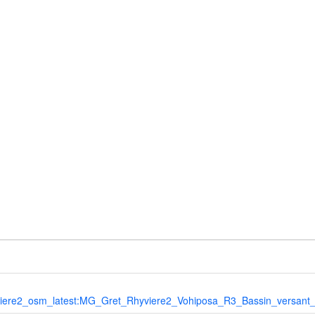
ere2_osm_latest:MG_Gret_Rhyviere2_Vohiposa_R3_Bassin_versan