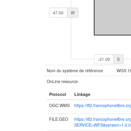
W
S
Nom du système de référence
WGS 1
OnLine resource
Protocol
Linkage
OGC:WMS
https://ifl2.francophonelibre
FILE:GEO
https://ifl2.francophonelibre.o
SERVICE=WFS&version=1.0.0