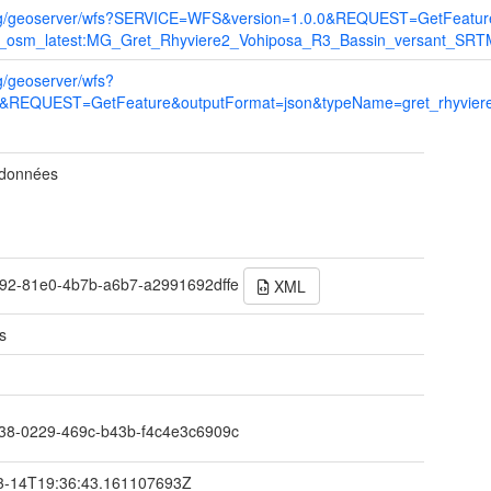
re.org/geoserver/wfs?SERVICE=WFS&version=1.0.0&REQUEST=GetFeatu
2_osm_latest:MG_Gret_Rhyviere2_Vohiposa_R3_Bassin_versant_SR
rg/geoserver/wfs?
&REQUEST=GetFeature&outputFormat=json&typeName=gret_rhyvier
 données
92-81e0-4b7b-a6b7-a2991692dffe
XML
s
38-0229-469c-b43b-f4c4e3c6909c
3-14T19:36:43.161107693Z