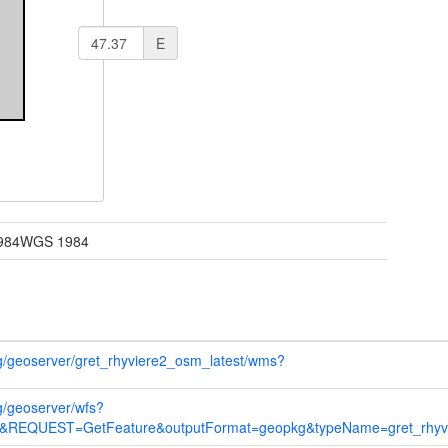
E
984WGS 1984
.org/geoserver/gret_rhyviere2_osm_latest/wms?
rg/geoserver/wfs?
&REQUEST=GetFeature&outputFormat=geopkg&typeName=gret_rhyvi