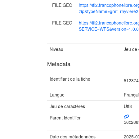
FILE:GEO
https://ifl2.francophonelib
zip&typeName=gret_rhyviere
FILE:GEO
https://ifl2.francophonelibre.o
SERVICE=WFS&version=1.0.0
Niveau
Jeu de
Metadata
Identifiant de la fiche
512374
Langue
Françai
Jeu de caractères
Utf8
Parent identifier
56c288
Date des métadonnées
2025-0