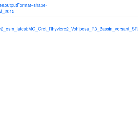
re&outputFormat=shape-
TM_2015
e2_osm_latest:MG_Gret_Rhyviere2_Vohiposa_R3_Bassin_versant_S