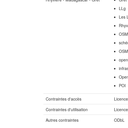
LLg
Les 
Rhyv
OSM
sché
OSM
open
infra
Open
POI
Contraintes d'accès
Licenc
Contraintes d'utilisation
Licenc
Autres contraintes
ODbL