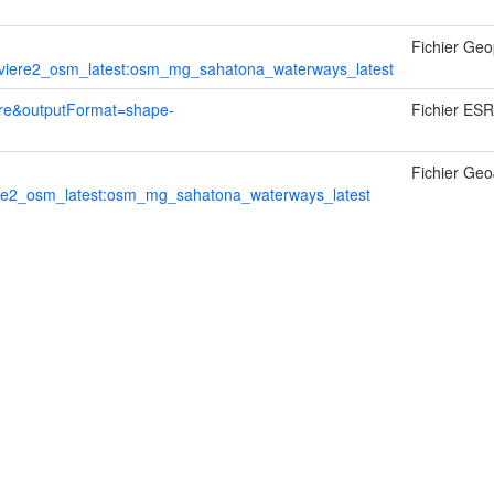
Fichier Ge
ere2_osm_latest:osm_mg_sahatona_waterways_latest
ure&outputFormat=shape-
Fichier ESR
Fichier Ge
2_osm_latest:osm_mg_sahatona_waterways_latest