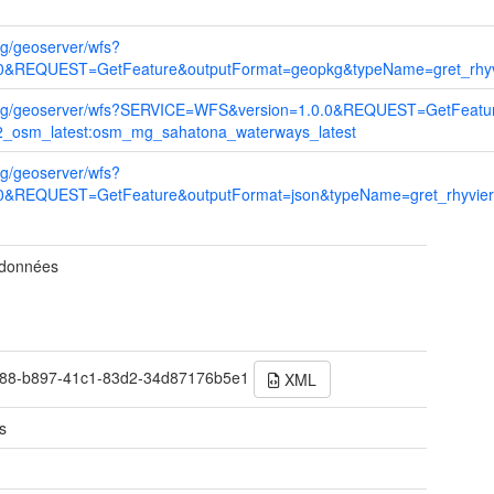
org/geoserver/wfs?
&REQUEST=GetFeature&outputFormat=geopkg&typeName=gret_rhyvi
bre.org/geoserver/wfs?SERVICE=WFS&version=1.0.0&REQUEST=GetFeat
2_osm_latest:osm_mg_sahatona_waterways_latest
org/geoserver/wfs?
&REQUEST=GetFeature&outputFormat=json&typeName=gret_rhyviere
 données
88-b897-41c1-83d2-34d87176b5e1
XML
s