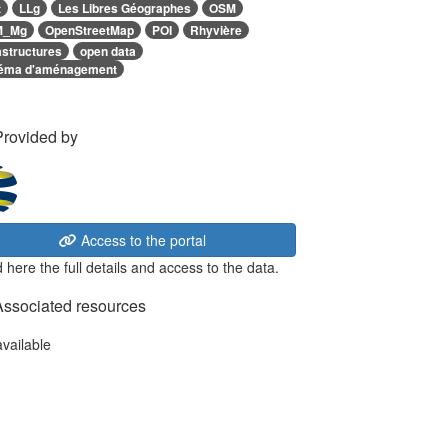
t
LLg
Les Libres Géographes
OSM
M_Mg
OpenStreetMap
POI
Rhyvière
astructures
open data
éma d'aménagement
Provided by
Access to the portal
 here the full details and access to the data.
Associated resources
available