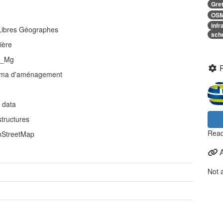
Gre
OS
infr
Libres Géographes
sch
ière
_Mg
ma d'aménagement
 data
structures
Read
StreetMap
Not 
e
e