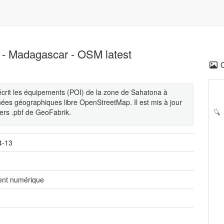
 - Madagascar - OSM latest
écrit les équipements (POI) de la zone de Sahatona à
es géographiques libre OpenStreetMap. Il est mis à jour
iers .pbf de GeoFabrik.
4-13
nt numérique
é