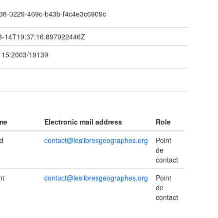
38-0229-469c-b43b-f4c4e3c6909c
3-14T19:37:16.897922446Z
115:2003/19139
ame
Electronic mail address
Role
d
contact@leslibresgeographes.org
Point
de
contact
nt
contact@leslibresgeographes.org
Point
de
contact