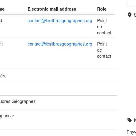
ame
Electronic mail address
Role
d
contact@leslibresgeographes.org
Point
de
contact
nt
contact@leslibresgeographes.org
Point
de
contact
ière
Libres Géographes
gascar
Rhyv