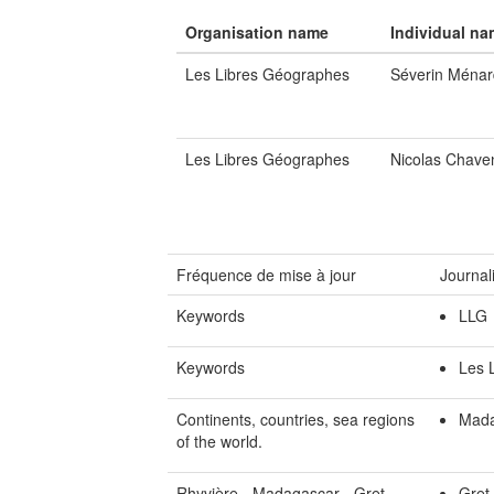
Organisation name
Individual n
Les Libres Géographes
Séverin Ménar
Les Libres Géographes
Nicolas Chave
Fréquence de mise à jour
Journal
Keywords
LLG
Keywords
Les 
Continents, countries, sea regions
Mada
of the world.
Rhyvière - Madagascar - Gret
Gret