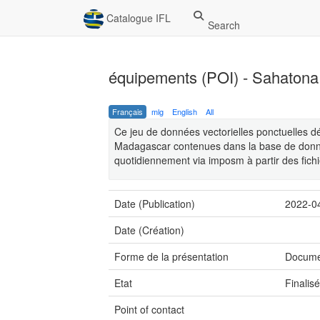
Catalogue IFL
Search
équipements (POI) - Sahatona
Français
mlg
English
All
Ce jeu de données vectorielles ponctuelles d
Madagascar contenues dans la base de donné
quotidiennement via imposm à partir des fich
Date (Publication)
2022-0
Date (Création)
Forme de la présentation
Docume
Etat
Finalis
Point of contact