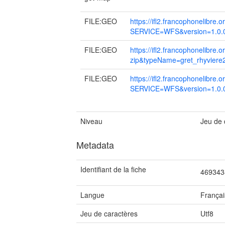
FILE:GEO
https://ifl2.francophonelibre.
SERVICE=WFS&version=1.0.0
FILE:GEO
https://ifl2.francophoneli
zip&typeName=gret_rhyviere
FILE:GEO
https://ifl2.francophonelibre.
SERVICE=WFS&version=1.0.0
Niveau
Jeu de
Metadata
Identifiant de la fiche
469343
Langue
Françai
Jeu de caractères
Utf8