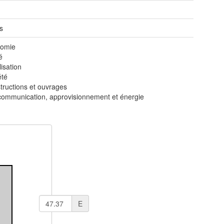
s
omie
é
isation
été
tructions et ouvrages
communication, approvisionnement et énergie
E