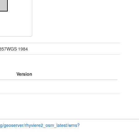
857WGS 1984
Version
.org/geoserver/rhyviere2_osm_latest/wms?