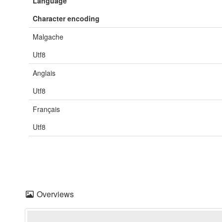
Language
Character encoding
Malgache
Utf8
Anglais
Utf8
Français
Utf8
Overviews