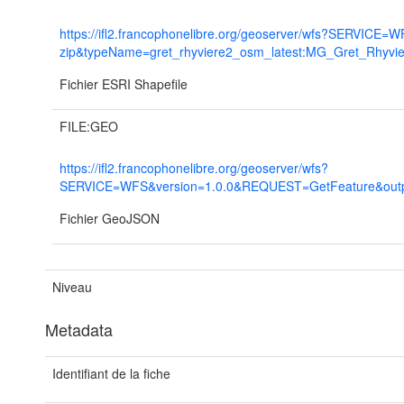
https://ifl2.francophonelibre.org/geoserver/wfs?SERVI
zip&typeName=gret_rhyviere2_osm_latest:MG_Gret_Rhyvi
Fichier ESRI Shapefile
FILE:GEO
https://ifl2.francophonelibre.org/geoserver/wfs?
SERVICE=WFS&version=1.0.0&REQUEST=GetFeature&output
Fichier GeoJSON
Niveau
Metadata
Identifiant de la fiche