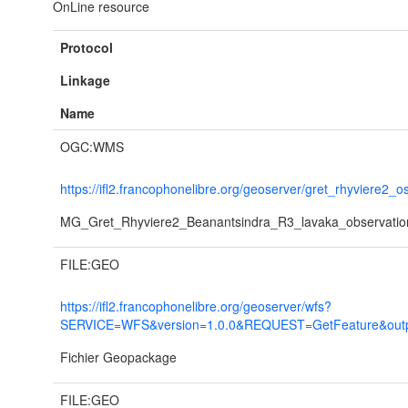
OnLine resource
Protocol
Linkage
Name
OGC:WMS
https://ifl2.francophonelibre.org/geoserver/gret_rhyviere2_
MG_Gret_Rhyviere2_Beanantsindra_R3_lavaka_observati
FILE:GEO
https://ifl2.francophonelibre.org/geoserver/wfs?
SERVICE=WFS&version=1.0.0&REQUEST=GetFeature&output
Fichier Geopackage
FILE:GEO