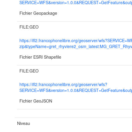
SERVICE=WFS&version=1.0.0&REQUEST=GetFeature&out
Fichier Geopackage
FILE:GEO
https://ifl2.francophonelibre.org/geoserver/wfs?SERVI
zip&typeName=gret_rhyviere2_osm_latest:MG_GRET_R
Fichier ESRI Shapefile
FILE:GEO
https://ifl2.francophonelibre.org/geoserver/wfs?
SERVICE=WFS&version=1.0.0&REQUEST=GetFeature&out
Fichier GeoJSON
Niveau