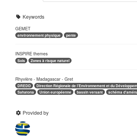
Keywords
GEMET
environnement physique
pente
INSPIRE themes
Sols
Zones à risque naturel
Rhyvière - Madagascar - Gret
DREDD
Direction Régionale de l’Environnement et du Développe
Sahatona
Union européenne
bassin versant
schéma d'amén
Provided by