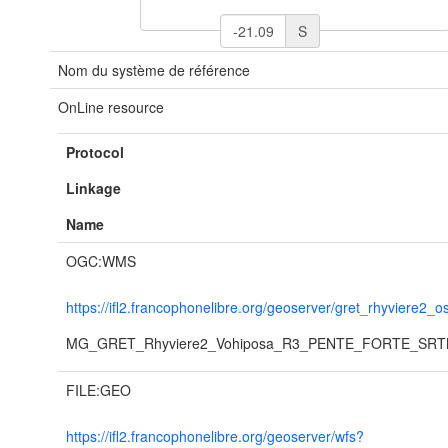
S
Nom du système de référence
OnLine resource
Protocol
Linkage
Name
OGC:WMS
https://ifl2.francophonelibre.org/geoserver/gret_rhyviere2_
MG_GRET_Rhyviere2_Vohiposa_R3_PENTE_FORTE_SRT
FILE:GEO
https://ifl2.francophonelibre.org/geoserver/wfs?