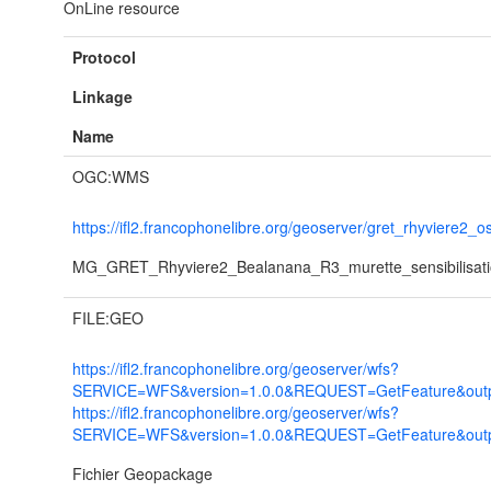
OnLine resource
Protocol
Linkage
Name
OGC:WMS
https://ifl2.francophonelibre.org/geoserver/gret_rhyviere2_
MG_GRET_Rhyviere2_Bealanana_R3_murette_sensibilisat
FILE:GEO
https://ifl2.francophonelibre.org/geoserver/wfs?
SERVICE=WFS&version=1.0.0&REQUEST=GetFeature&outpu
https://ifl2.francophonelibre.org/geoserver/wfs?
SERVICE=WFS&version=1.0.0&REQUEST=GetFeature&outpu
Fichier Geopackage