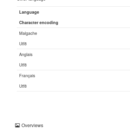
Language
Character encoding
Malgache
Utf8
Anglais
Utf8
Français
Utf8
Overviews