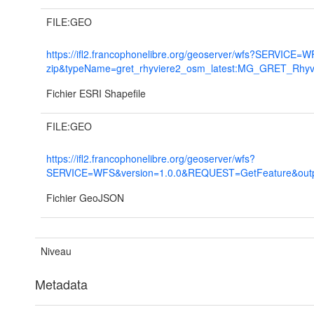
FILE:GEO
https://ifl2.francophonelibre.org/geoserver/wfs?SERVI
zip&typeName=gret_rhyviere2_osm_latest:MG_GRET_Rhyvi
Fichier ESRI Shapefile
FILE:GEO
https://ifl2.francophonelibre.org/geoserver/wfs?
SERVICE=WFS&version=1.0.0&REQUEST=GetFeature&output
Fichier GeoJSON
Niveau
Metadata