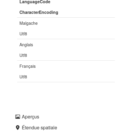
LanguageCode
CharacterEncoding
Malgache
Utf8
Anglais
Utf8
Français
Utf8
Aperçus
Étendue spatiale