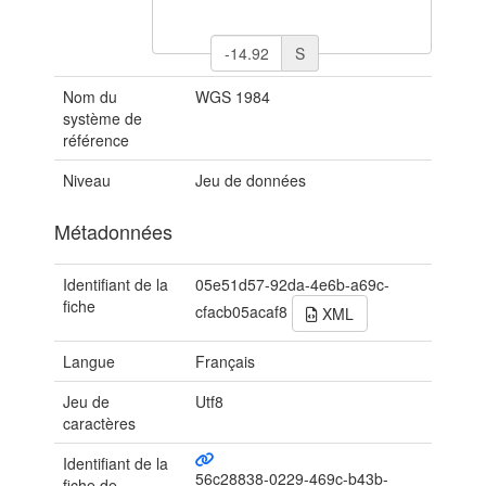
S
Nom du
WGS 1984
système de
référence
Niveau
Jeu de données
Métadonnées
Identifiant de la
05e51d57-92da-4e6b-a69c-
fiche
cfacb05acaf8
XML
Langue
Français
Jeu de
Utf8
caractères
Identifiant de la
56c28838-0229-469c-b43b-
fiche de